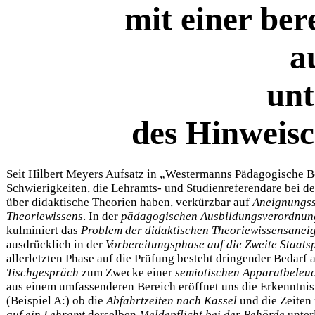
mit einer be
a
unt
des Hinweis
Seit Hilbert Meyers Aufsatz in „Westermanns Pädagogische Be
Schwierigkeiten, die Lehramts- und Studienreferendare bei d
über didaktische Theorien haben, verkürzbar auf
Aneignungss
Theoriewissens
. In der
pädagogischen Ausbildungsverordnun
kulminiert das
Problem der didaktischen Theoriewissensanei
ausdrücklich in der
Vorbereitungsphase auf die Zweite Staats
allerletzten Phase auf die Prüfung besteht dringender Bedarf
Tischgespräch
zum Zwecke einer
semiotischen Apparatbeleu
aus einem umfassenderen Bereich eröffnet uns die Erkenntni
(Beispiel A:) ob die
Abfahrtzeiten nach Kassel
und die Zeiten
auf ein Lehramt
derselben
Meldepflicht bei der Behörde
unter